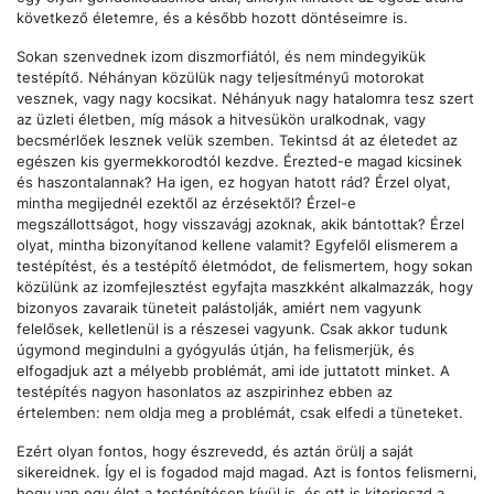
következő életemre, és a később hozott döntéseimre is.
Sokan szenvednek izom diszmorfiától, és nem mindegyikük
testépítő. Néhányan közülük nagy teljesítményű motorokat
vesznek, vagy nagy kocsikat. Néhányuk nagy hatalomra tesz szert
az üzleti életben, míg mások a hitvesükön uralkodnak, vagy
becsmérlőek lesznek velük szemben. Tekintsd át az életedet az
egészen kis gyermekkorodtól kezdve. Érezted-e magad kicsinek
és haszontalannak? Ha igen, ez hogyan hatott rád? Érzel olyat,
mintha megijednél ezektől az érzésektől? Érzel-e
megszállottságot, hogy visszavágj azoknak, akik bántottak? Érzel
olyat, mintha bizonyítanod kellene valamit? Egyfelől elismerem a
testépítést, és a testépítő életmódot, de felismertem, hogy sokan
közülünk az izomfejlesztést egyfajta maszkként alkalmazzák, hogy
bizonyos zavaraik tüneteit palástolják, amiért nem vagyunk
felelősek, kelletlenül is a részesei vagyunk. Csak akkor tudunk
úgymond megindulni a gyógyulás útján, ha felismerjük, és
elfogadjuk azt a mélyebb problémát, ami ide juttatott minket. A
testépítés nagyon hasonlatos az aszpirinhez ebben az
értelemben: nem oldja meg a problémát, csak elfedi a tüneteket.
Ezért olyan fontos, hogy észrevedd, és aztán örülj a saját
sikereidnek. Így el is fogadod majd magad. Azt is fontos felismerni,
hogy van egy élet a testépítésen kívül is, és ott is kiterjeszd a