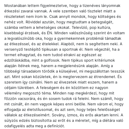
Mostanában lettem figyelmeztetve, hogy a tizenéves lányomnak
étkezési zavarai vannak. A vele szemben való tisztelet miatt a
részleteket nem írom le. Csak annyit mondok, hogy költséges és
nehéz volt. Röviddel azután, hogy megtudtam a betegségét,
számba vettem a lehetséges okokat. Televízió, pop kultúra,
kisebbségi érzések, és ÉN. Minden valószínűség szerint én voltam
a legvalószínűbb oka, hogy a gyermekemnek problémái támadtak
az étkezéssel, és az ételekkel. Alapból, nem is segítettem neki. A
versenyző testépítő tipikusan a sportnak él. Nem végeztél, ha a
termet elhagytad, és nem tudod elrakni az egészet az
edzőtáskádba, mint a golfosok. Nem tipikus sport kritériumok
alapján ítélnek meg, hanem a megjelenésünk alapján. Amíg a
többségi társadalom törődik a külsejével, mi megszállottan tesszük
azt. Mint sokan közületek, én is megtervezem az étrendemet. És
szeretem így csinálni. Nem az élvezetek miatt eszem, hanem a
céljaim tükrében. A feleségem és én közöttem ez nagyon
vélemény megosztó téma. Minden nap megkérdezi, hogy mit
főzzön vacsorára, és én sosem tudok rá felelni. Nem számít, hogy
mit csinált, én nem vagyok képes enni belőle. Nem várom el, hogy
elfogadja az életstílusomat, és azt sem, hogy teljes felelősséget
vállalok az étkezéseimért. Sovány, izmos, és erős akartam lenni. A
súlyzós edzés biztosította az erőt és a méretet, míg a diétára való
odafigyelés adta meg a definíciót.