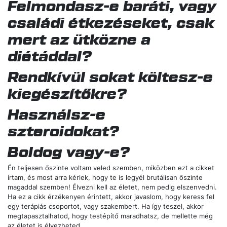
Felmondasz-e baráti, vagy
családi étkezéseket, csak
mert az ütközne a
diétáddal?
Rendkívül sokat költesz-e
kiegészítőkre?
Használsz-e
szteroidokat?
Boldog vagy-e?
Én teljesen őszinte voltam veled szemben, miközben ezt a cikket
írtam, és most arra kérlek, hogy te is legyél brutálisan őszinte
magaddal szemben! Élvezni kell az életet, nem pedig elszenvedni.
Ha ez a cikk érzékenyen érintett, akkor javaslom, hogy keress fel
egy terápiás csoportot, vagy szakembert. Ha így teszel, akkor
megtapasztalhatod, hogy testépítő maradhatsz, de mellette még
az életet is élvezheted.