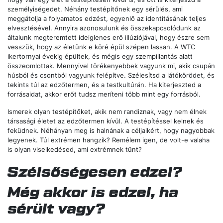
személyiségedet. Néhány testépítőnek egy sérülés, ami
meggátolja a folyamatos edzést, egyenlő az identitásának teljes
elvesztésével. Annyira azonosulunk és összekapcsolódunk az
általunk megteremtett ideiglenes erő illúziójával, hogy észre sem
vesszük, hogy az életünk e köré épül szépen lassan. A WTC
ikertornyai évekig épültek, és mégis egy szempillantás alatt
összeomlottak. Mennyivel törékenyebbek vagyunk mi, akik csupán
húsból és csontból vagyunk felépítve. Szélesítsd a látókörödet, és
tekints túl az edzőtermen, és a testkultúrán. Ha kiterjeszted a
forrásaidat, akkor erőt tudsz meríteni több mint egy forrásból.
Ismerek olyan testépítőket, akik nem randiznak, vagy nem élnek
társasági életet az edzőtermen kívül. A testépítéssel kelnek és
feküdnek. Néhányan meg is halnának a céljaikért, hogy nagyobbak
legyenek. Túl extrémen hangzik? Remélem igen, de volt-e valaha
is olyan viselkedésed, ami extrémnek tűnt?
Szélsőségesen edzel?
Még akkor is edzel, ha
sérült vagy?