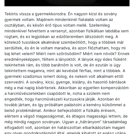
Tekints vissza a gyermekkorodra. Én nagyon kicsi és sovány
gyermek voltam. Majdnem mindenkinél fiatalabb voltam az
osztályban, és későn érő típus voltam mellé. Szellemileg
mindenkivel felvettem a versenyt, azonban fizikálisan labdába sem
rúgtam, és ez legjobban az edzőteremben látszódott meg. A
kötelező tusolások alkalmával szembeötlött, hogy a többiek már
serdültek, és én le voltam maradva, és azon filózhattam, hogy mi
baj lehet velem? Miért nem szőrösödöm? Miért nem növök? Ennek
eredményeképpen, féltem a lányoktól. A lányok egy édes fiúként
tekintettek rám, és több barátnőm is volt, de én ezután is úgy
tekintettem magamra, mint aki kevésbé férfias, mint a többiek. A
gyermeki szadizmus ismert dolog, és nekem volt alkalmam ettől
szenvedni. A sovány, kicsi, gyenge, kislány, és hasonló bántások
még a mai napig kísértenek. Akkoriban az egyetlen kompenzációm
a harcművészetekben csapódott le, noha a szüleim nem
engedték, hogy harcművészeti kurzusokra járják. Azonban én
tovább jártam, és így próbáltam palástolni a kemény külsőmmel a
belső problémáimat. Amikor befejeződött a fizikális érésem,
elértem a végső magasságomat, és átlagos magasságú lettem, de
még mindig nagyon soványan. Ugyan a „hátrányom” társadalmilag
elfogadott volt, azonban én határozottan elbarikádoztam magam
egy olyan gondolkodásmód által, amelyik kihatott az egész utána