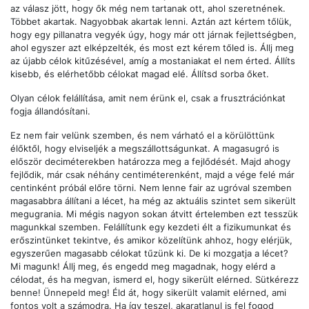
az válasz jött, hogy ők még nem tartanak ott, ahol szeretnének.
Többet akartak. Nagyobbak akartak lenni. Aztán azt kértem tőlük,
hogy egy pillanatra vegyék úgy, hogy már ott járnak fejlettségben,
ahol egyszer azt elképzelték, és most ezt kérem tőled is. Állj meg
az újabb célok kitűzésével, amíg a mostaniakat el nem érted. Állíts
kisebb, és elérhetőbb célokat magad elé. Állítsd sorba őket.
Olyan célok felállítása, amit nem érünk el, csak a frusztrációnkat
fogja állandósítani.
Ez nem fair velünk szemben, és nem várható el a körülöttünk
élőktől, hogy elviseljék a megszállottságunkat. A magasugró is
először deciméterekben határozza meg a fejlődését. Majd ahogy
fejlődik, már csak néhány centiméterenként, majd a vége felé már
centinként próbál előre törni. Nem lenne fair az ugróval szemben
magasabbra állítani a lécet, ha még az aktuális szintet sem sikerült
megugrania. Mi mégis nagyon sokan átvitt értelemben ezt tesszük
magunkkal szemben. Felállítunk egy kezdeti élt a fizikumunkat és
erőszintünket tekintve, és amikor közelítünk ahhoz, hogy elérjük,
egyszerűen magasabb célokat tűzünk ki. De ki mozgatja a lécet?
Mi magunk! Állj meg, és engedd meg magadnak, hogy elérd a
célodat, és ha megvan, ismerd el, hogy sikerült elérned. Sütkérezz
benne! Ünnepeld meg! Éld át, hogy sikerült valamit elérned, ami
fontos volt a számodra. Ha így teszel, akaratlanul is fel fogod