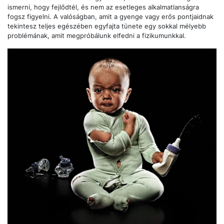
ismerni, hogy fejlődtél, és nem az esetleges alkalmatlanságra
fogsz figyelni. A valóságban, amit a gyenge vagy erős pontjaidnak
tekintesz teljes egészében egyfajta tünete egy sokkal mélyebb
problémának, amit megpróbálunk elfedni a fizikumunkkal.