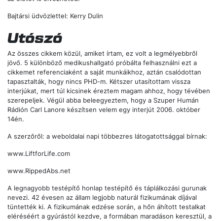
Bajtársi üdvözlettel: Kerry Dulin
Utószó
Az összes cikkem közül, amiket írtam, ez volt a legmélyebbről
jövő. 5 különböző medikushallgató próbálta felhasználni ezt a
cikkemet referenciaként a saját munkáikhoz, aztán csalódottan
tapasztalták, hogy nincs PHD-m. Kétszer utasítottam vissza
interjúkat, mert túl kicsinek éreztem magam ahhoz, hogy tévében
szerepeljek. Végül abba beleegyeztem, hogy a Szuper Humán
Rádión Carl Lanore készítsen velem egy interjút 2006. október
14én.
A szerzőről: a weboldalai napi többezres látogatottsággal bírnak:
www.LiftforLife.com
www.RippedAbs.net
A legnagyobb testépítő honlap testépítő és táplálkozási gurunak
nevezi. 42 évesen az állam legjobb naturál fizikumának díjával
tüntették ki. A fizikumának edzése során, a hőn áhított testalkat
eléréséért a gyúrástól kezdve, a formában maradáson keresztül, a