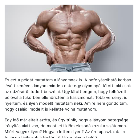
És ezt a példát mutattam a lányomnak is. A befolyásolható korban
lévő tizenéves lányom minden este egy olyan apát látott, aki csak
az edzéséről tudott beszélni. Úgy látott engem, hogy felhúzott
pólóval a tükörben ellenőriztem a hasizmomat. Több versenyt is
nyertem, és ilyen modellt mutattam neki. Amire nem gondoltam,
hogy családi modellt is kellette volna mutatnom.
Egy idő már eltelt azóta, és úgy tűnik, hogy a lányom betegsége
irányítás alatt van, de most lett időm elcsodálkozni a sajátomon.
Miért vagyok ilyen? Hogyan lettem ilyen? Az én tapasztalataim
teljesen tipikusak a testépítő társadalmon belül?