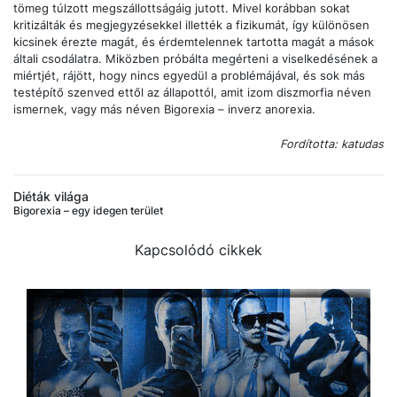
tömeg túlzott megszállottságáig jutott. Mivel korábban sokat
kritizálták és megjegyzésekkel illették a fizikumát, így különösen
kicsinek érezte magát, és érdemtelennek tartotta magát a mások
általi csodálatra. Miközben próbálta megérteni a viselkedésének a
miértjét, rájött, hogy nincs egyedül a problémájával, és sok más
testépítő szenved ettől az állapottól, amit izom diszmorfia néven
ismernek, vagy más néven Bigorexia – inverz anorexia.
Fordította: katudas
Diéták világa
Bigorexia – egy idegen terület
Kapcsolódó cikkek