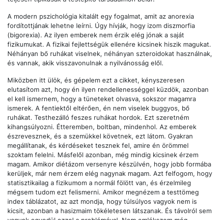
A modern pszichológia kitalált egy fogalmat, amit az anorexia
fordítottjának lehetne leírni. Úgy hívják, hogy izom diszmorfia
(bigorexia). Az ilyen emberek nem érzik elég jónak a saját
fizikumukat. A fizikai fejlettségük ellenére kicsinek hiszik magukat.
Néhányan bő ruhákat viselnek, néhányan szteroidokat használnak,
és vannak, akik visszavonulnak a nyilvánosság elől.
Miközben itt ülök, és gépelem ezt a cikket, kényszeresen
elutasítom azt, hogy én ilyen rendellenességgel küzdök, azonban
el kell ismernem, hogy a tüneteket olvasva, sokszor magamra
ismerek. A fentiektől eltérően, én nem viselek buggyos, bő
ruhákat. Testhezálló feszes ruhákat hordok. Ezt szeretném
kihangsúlyozni. Étteremben, boltban, mindenhol. Az emberek
észrevesznek, és a szemükkel követnek, ezt látom. Gyakran
megállítanak, és kérdéseket tesznek fel, amire én örömmel
szoktam felelni. Másfelől azonban, még mindig kicsinek érzem
magam. Amikor diétázom versenyre készülvén, hogy jobb formába
kerüljek, már nem érzem elég nagynak magam. Azt felfogom, hogy
statisztikailag a fizikumom a normál fölött van, és érzelmileg
mégsem tudom ezt felismerni. Amikor megnézem a testtömeg
index táblázatot, az azt mondja, hogy túlsúlyos vagyok nem is
kicsit, azonban a hasizmaim tökéletesen látszanak. És távolról sem