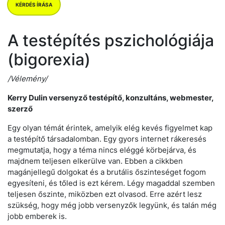
KÉRDÉS ÍRÁSA
A testépítés pszichológiája
(bigorexia)
/Vélemény/
Kerry Dulin versenyző testépítő, konzultáns, webmester,
szerző
Egy olyan témát érintek, amelyik elég kevés figyelmet kap
a testépítő társadalomban. Egy gyors internet rákeresés
megmutatja, hogy a téma nincs eléggé körbejárva, és
majdnem teljesen elkerülve van. Ebben a cikkben
magánjellegű dolgokat és a brutális őszinteséget fogom
egyesíteni, és tőled is ezt kérem. Légy magaddal szemben
teljesen őszinte, miközben ezt olvasod. Erre azért lesz
szükség, hogy még jobb versenyzők legyünk, és talán még
jobb emberek is.