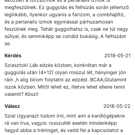
nehéz súlyokat mozgatnak meg, különösen akkor, ha
eközben a törzsizmok és a perianalis izmok is
megfeszülnek. Ez guggolás és felhúzás során jellemző
leginkább, ilyenkor ugyanis a farizom, a combhajlító,
és a perianalis izmok egymással párhuzamosan
feszülnek meg. Tehát guggolhatsz is, csak ne túl nagy
súllyal, és semmiképp se csináld bukásig. A felhúzást
se.
Kérdés
2018-05-21
Sziasztok! Láb edzés közben, konkrétan már a
guggolás után (4x12) olyan rosszul lét, hányinger jön
rám ,h alig bírom folytatni az edzést. BCAA,Glutamint
iszok közben. Mitől lehet ez, illetve lehet ellene tenni
valamit? Köszi!
Válasz
2018-05-22
Szia! Ugyanazt tudom írni, mint ami a kardiógépekre
rá van írva, vagyis: rosszullét esetén mindenképp