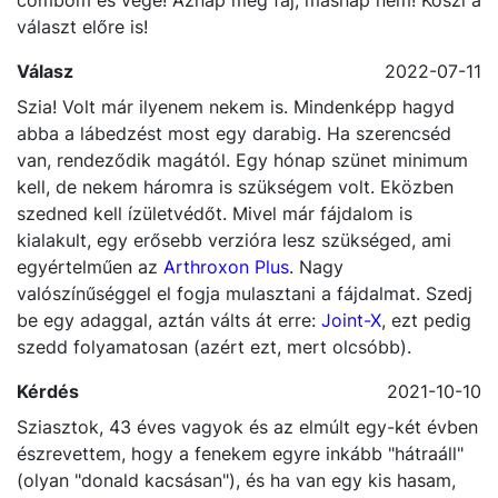
és guggolas de ahogy be guggolok bele szúr a
combom és vége! Aznap még fáj, másnap nem! Köszi a
választ előre is!
Válasz
2022-07-11
Szia! Volt már ilyenem nekem is. Mindenképp hagyd
abba a lábedzést most egy darabig. Ha szerencséd
van, rendeződik magától. Egy hónap szünet minimum
kell, de nekem háromra is szükségem volt. Eközben
szedned kell ízületvédőt. Mivel már fájdalom is
kialakult, egy erősebb verzióra lesz szükséged, ami
egyértelműen az
Arthroxon Plus
. Nagy
valószínűséggel el fogja mulasztani a fájdalmat. Szedj
be egy adaggal, aztán válts át erre:
Joint-X
, ezt pedig
szedd folyamatosan (azért ezt, mert olcsóbb).
Kérdés
2021-10-10
Sziasztok, 43 éves vagyok és az elmúlt egy-két évben
észrevettem, hogy a fenekem egyre inkább "hátraáll"