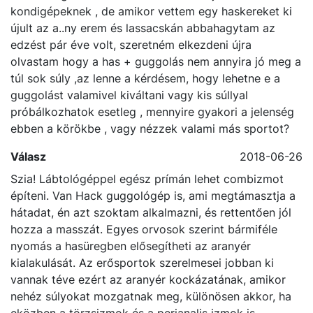
Hello ! Régebben rendszeres használója voltam a
kondigépeknek , de amikor vettem egy haskereket ki
újult az a..ny erem és lassacskán abbahagytam az
edzést pár éve volt, szeretném elkezdeni újra
olvastam hogy a has + guggolás nem annyira jó meg a
túl sok súly ,az lenne a kérdésem, hogy lehetne e a
guggolást valamivel kiváltani vagy kis súllyal
próbálkozhatok esetleg , mennyire gyakori a jelenség
ebben a körökbe , vagy nézzek valami más sportot?
Válasz
2018-06-26
Szia! Lábtológéppel egész prímán lehet combizmot
építeni. Van Hack guggológép is, ami megtámasztja a
hátadat, én azt szoktam alkalmazni, és rettentően jól
hozza a masszát. Egyes orvosok szerint bármiféle
nyomás a hasüregben elősegítheti az aranyér
kialakulását. Az erősportok szerelmesei jobban ki
vannak téve ezért az aranyér kockázatának, amikor