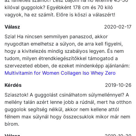
megy a 4*8 helyes kivitelezés, vagy inkább növeljem
az ismétlés számot? Lesz bajom ha nő létemre 45-50
kilóval guggolok? Egyébként 178 cm és 70 kiló
vagyok, ha ez számít. Előre is köszi a válaszért!
Válasz
2020-02-17
Szia! Ha nincsen semmilyen panaszod, akkor
nyugodtan emelhetsz a súlyon, de arra kell figyelni,
hogy a kivitelezés mindig szabályos legyen. És nem
tudom, milyen étrendkiegészítőkkel támogatod a
szervezeted ebben, de ezeket mindenképp ajánlanám:
Multivitamin for Women
Collagen
Iso Whey Zero
Kérdés
2019-10-26
Sziasztok! A guggolást csinálhatom súlymellénnyel? A
mellény talán azért lenne jobb a rúdnál, mert ha otthon
guggolok segítség nélkül, akkor nem kellene attól
félnem max súlynál hogy összecsuklok mikor már nem
bírom.