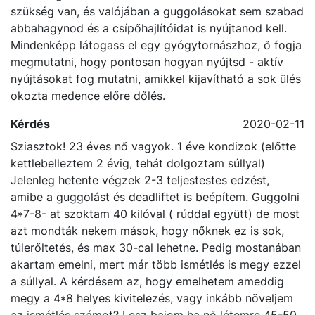
merevsége miatt. A hasad erősítésére azonban
szükség van, és valójában a guggolásokat sem szabad
abbahagynod és a csípőhajlítóidat is nyújtanod kell.
Mindenképp látogass el egy gyógytornászhoz, ő fogja
megmutatni, hogy pontosan hogyan nyújtsd - aktív
nyújtásokat fog mutatni, amikkel kijavítható a sok ülés
okozta medence előre dőlés.
Kérdés
2020-02-11
Sziasztok! 23 éves nő vagyok. 1 éve kondizok (előtte
kettlebelleztem 2 évig, tehát dolgoztam súllyal)
Jelenleg hetente végzek 2-3 teljestestes edzést,
amibe a guggolást és deadliftet is beépítem. Guggolni
4*7-8- at szoktam 40 kilóval ( rúddal együtt) de most
azt mondták nekem mások, hogy nőknek ez is sok,
túlerőltetés, és max 30-cal lehetne. Pedig mostanában
akartam emelni, mert már több ismétlés is megy ezzel
a súllyal. A kérdésem az, hogy emelhetem ameddig