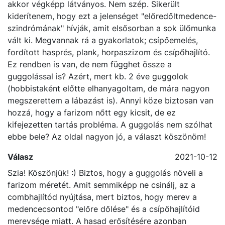
(olyan "donald kacsásan"), és ha van egy kis hasam,
akkor végképp látványos. Nem szép. Sikerült
kiderítenem, hogy ezt a jelenséget "előredőltmedence-
szindrómának" hívják, amit elsősorban a sok ülőmunka
vált ki. Megvannak rá a gyakorlatok; csípőemelés,
fordított hasprés, plank, horpaszizom és csípőhajlító.
Ez rendben is van, de nem függhet össze a
guggolással is? Azért, mert kb. 2 éve guggolok
(hobbistaként előtte elhanyagoltam, de mára nagyon
megszerettem a lábazást is). Annyi köze biztosan van
hozzá, hogy a farizom nőtt egy kicsit, de ez
kifejezetten tartás probléma. A guggolás nem szólhat
ebbe bele? Az oldal nagyon jó, a választ köszönöm!
Válasz
2021-10-12
Szia! Köszönjük! :) Biztos, hogy a guggolás növeli a
farizom méretét. Amit semmiképp ne csinálj, az a
combhajlítód nyújtása, mert biztos, hogy merev a
medencecsontod "előre dőlése" és a csípőhajlítóid