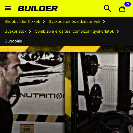
0
Shopbuilder Cikkek
Gyakorlatok és edzéstervek
Gyakorlatok
Combizom erősítés, combizom gyakorlatok
Guggolás