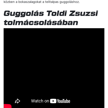
fokozatos nyújtással hozzászoktatni még kis súlyok használata
közben a bokaszalagokat a telitalpas guggoláshoz.
Guggolás Toldi Zsuzsi
tolmácsolásában