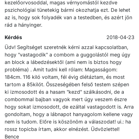
hagyd abba a tréninget, és vedd fel a kapcsolatot a
kezelőorvosoddal, magas vérnyomástól kezdve
pszichológiai tünetekig bármi okozhatja ezt. De lehet
az is, hogy sok folyadék van a testedben, és azért jön
rád a hányinger.
Kérdés
2018-04-23
Üdv! Segítséget szeretnék kérni azzal kapcsolatban,
hogy "vastagodik" a combom a guggolástól meg úgy
an block a lábedzésektől (ami nem is biztos hogy
probléma) . Amit tudni kell rólam: Magasságom:
184cm. 116 kiló voltam, fél évig diétáztam, és most
tartom a 85kilót. Összeségében felső testem szépen
ki izmosodott és a hasam "kezd" szálkásodni, de a
combommal bajban vagyok mert úgy veszem észre
hogy sokat izmosodott, de ezáltal vastagodott is. Arra
gondoltam, hogy a lábnapot hanyagolom kellene vagy
nem is tudom. Előre is köszönöm a válaszodat! ui.: ha
rossz topicba írtam, akkor elnézést. Üdvözlettel!