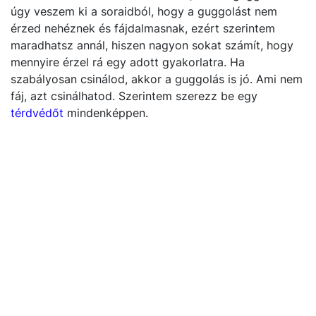
Szerintem a lábtoló térdkímélőbb, mint a guggolás. De
úgy veszem ki a soraidból, hogy a guggolást nem
érzed nehéznek és fájdalmasnak, ezért szerintem
maradhatsz annál, hiszen nagyon sokat számít, hogy
mennyire érzel rá egy adott gyakorlatra. Ha
szabályosan csinálod, akkor a guggolás is jó. Ami nem
fáj, azt csinálhatod. Szerintem szerezz be egy
térdvédőt
mindenképpen.