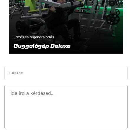
Edzés és regenerálódás
Guggológép Deluxe
E-mail cím