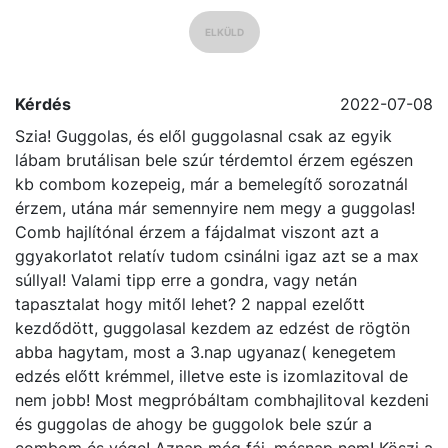
ELKÜLD
Kérdés
2022-07-08
Szia! Guggolas, és elől guggolasnal csak az egyik
lábam brutálisan bele szúr térdemtol érzem egészen
kb combom kozepeig, már a bemelegítő sorozatnál
érzem, utána már semennyire nem megy a guggolas!
Comb hajlítónal érzem a fájdalmat viszont azt a
ggyakorlatot relatív tudom csinálni igaz azt se a max
súllyal! Valami tipp erre a gondra, vagy netán
tapasztalat hogy mitől lehet? 2 nappal ezelőtt
kezdődött, guggolasal kezdem az edzést de rögtön
abba hagytam, most a 3.nap ugyanaz( kenegetem
edzés előtt krémmel, illetve este is izomlazitoval de
nem jobb! Most megpróbáltam combhajlitoval kezdeni