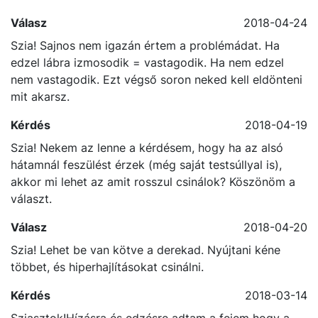
Bence
Válasz
2018-04-24
Szia! Sajnos nem igazán értem a problémádat. Ha
edzel lábra izmosodik = vastagodik. Ha nem edzel
nem vastagodik. Ezt végső soron neked kell eldönteni
mit akarsz.
Kérdés
2018-04-19
Szia! Nekem az lenne a kérdésem, hogy ha az alsó
hátamnál feszülést érzek (még saját testsúllyal is),
akkor mi lehet az amit rosszul csinálok? Köszönöm a
választ.
Válasz
2018-04-20
Szia! Lehet be van kötve a derekad. Nyújtani kéne
többet, és hiperhajlításokat csinálni.
Kérdés
2018-03-14