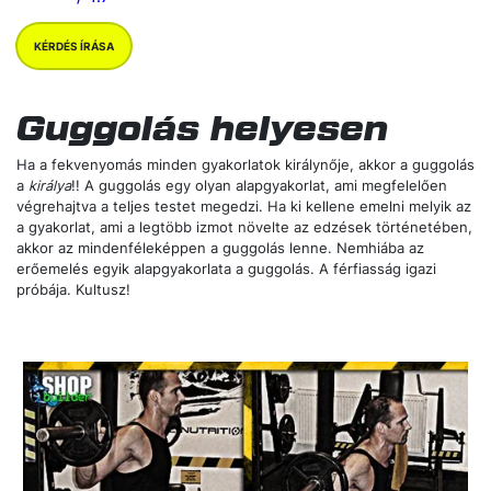
KÉRDÉS ÍRÁSA
Guggolás helyesen
Ha a fekvenyomás minden gyakorlatok királynője, akkor a guggolás
a
királya
!! A guggolás egy olyan alapgyakorlat, ami megfelelően
végrehajtva a teljes testet megedzi. Ha ki kellene emelni melyik az
a gyakorlat, ami a legtöbb izmot növelte az edzések történetében,
akkor az mindenféleképpen a guggolás lenne. Nemhiába az
erőemelés egyik alapgyakorlata a guggolás. A férfiasság igazi
próbája. Kultusz!