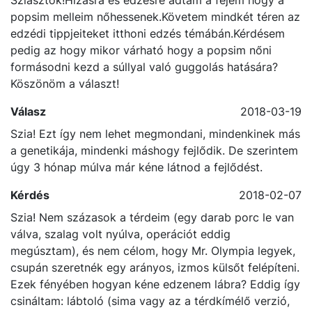
Sziasztok!Hízásra és edzésre adtam a fejem hogy a
popsim melleim nőhessenek.Követem mindkét téren az
edzédi tippjeiteket itthoni edzés témábán.Kérdésem
pedig az hogy mikor várható hogy a popsim nőni
formásodni kezd a súllyal való guggolás hatására?
Köszönöm a választ!
Válasz
2018-03-19
Szia! Ezt így nem lehet megmondani, mindenkinek más
a genetikája, mindenki máshogy fejlődik. De szerintem
úgy 3 hónap múlva már kéne látnod a fejlődést.
Kérdés
2018-02-07
Szia! Nem százasok a térdeim (egy darab porc le van
válva, szalag volt nyúlva, operációt eddig
megúsztam), és nem célom, hogy Mr. Olympia legyek,
csupán szeretnék egy arányos, izmos külsőt felépíteni.
Ezek fényében hogyan kéne edzenem lábra? Eddig így