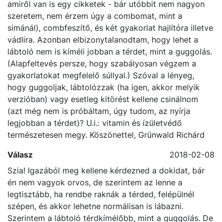
csináltam: lábtoló (sima vagy az a térdkímélő verzió,
amiről van is egy cikketek - bár utóbbit nem nagyon
szeretem, nem érzem úgy a combomat, mint a
simánál), combfeszítő, és két gyakorlat hajlítóra illetve
vádlira. Azonban elbizonytalanodtam, hogy lehet a
lábtoló nem is kíméli jobban a térdet, mint a guggolás.
(Alapfeltevés persze, hogy szabályosan végzem a
gyakorlatokat megfelelő súllyal.) Szóval a lényeg,
hogy guggoljak, lábtolózzak (ha igen, akkor melyik
verzióban) vagy esetleg kitörést kellene csinálnom
(azt még nem is próbáltam, úgy tudom, az nyírja
legjobban a térdet)? U.i.: vitamin és ízületvédő
természetesen megy. Köszönettel, Grünwald Richárd
Válasz
2018-02-08
Szia! Igazából meg kellene kérdezned a dokidat, bár
én nem vagyok orvos, de szerintem az lenne a
legtisztább, ha rendbe raknák a térded, felépülnél
szépen, és akkor lehetne normálisan is lábazni.