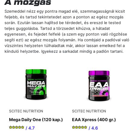
A mozgás
Szemeddel nézz egy pontra magad elé, szemmagasságnál kicsit
feljebb, és tartsd tekintetedet azon a ponton az egész mozgás
során. Ezután lassan hajlítsd be térdedet, és ereszd le tested
teljes guggolásba. Tartsd a törzsedet kihúzva, a hátadat
egyenesen, és fejedet felfelé (a szem egy ponton való rögzítése
segíti ezt) az egész mozgás folyamán. Ha combjaid a padlóval való
vízszintes helyzeten túlhaladtak már, akkor lassan emelked fel a
kiinduló helyzetbe. Igyekezz a sarkadat mindig a padlón tartani.
Új!
SCITEC NUTRITION
SCITEC NUTRITION
Revex HC (120 kap.)
100% Vegan Protein (400
gr.)