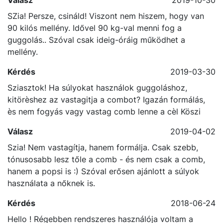
Válasz
2019-10-30
SZia! Persze, csináld! Viszont nem hiszem, hogy van
90 kilós mellény. Idővel 90 kg-val menni fog a
guggolás.. Szóval csak ideig-óráig működhet a
mellény.
Kérdés
2019-03-30
Sziasztok! Ha súlyokat használok guggoláshoz,
kitörèshez az vastagitja a combot? Igazán formálás,
ès nem fogyás vagy vastag comb lenne a cèl Köszi
Válasz
2019-04-02
Szia! Nem vastagítja, hanem formálja. Csak szebb,
tónusosabb lesz tőle a comb - és nem csak a comb,
hanem a popsi is :) Szóval erősen ajánlott a súlyok
használata a nőknek is.
Kérdés
2018-06-24