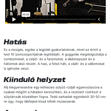
Hatás
Ez a mozgás, egyike a legjobb gyakorlatoknak, mivel ez érinti a
test fő izomcsoportjainak legtöbbjét. A guggolás megdolgoztatja a
combizmokat, a csípő- és a farizmokat, a lábbicepszet és a
hátizmok alsó részét. A hasi, a felső háti, a vádli- és a vállizmokat
is igénybe veszi.
Kiinduló helyzet
Állj kiegyenesedve egy kétkezes súlyzó rúdját egyensúlyozva a
nyakad mögött a hátadon keresztben, és a recézett rúdrészt a
súlytárcsák közelében fogva. Tedd sarkaidat egymástól 30-50 cm-
re úgy, hogy lábfejeid kissé kifelé mutassanak.