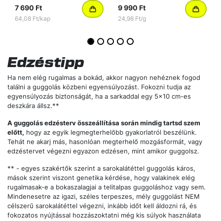
/ 4.1
/ 0
12 490 Ft
6 990 Ft
104,08 Ft/kap
17 475,00 Ft/kg
Edzéstipp
Ha nem elég rugalmas a bokád, akkor nagyon nehéznek fogod
találni a guggolás közbeni egyensúlyozást. Fokozni tudja az
egyensúlyozás biztonságát, ha a sarkaddal egy 5x10 cm-es
deszkára állsz.**
A guggolás edzésterv összeállítása során mindig tartsd szem
előtt,
hogy az egyik legmegterhelőbb gyakorlatról beszélünk.
Tehát ne akarj más, hasonlóan megterhelő mozgásformát, vagy
edzéstervet végezni egyazon edzésen, mint amikor guggolsz.
** - egyes szakértők szerint a sarokalátéttel guggolás káros,
mások szerint viszont genetika kérdése, hogy valakinek elég
rugalmasak-e a bokaszalagjai a telitalpas guggoláshoz vagy sem.
Mindenesetre az igazi, széles terpeszes, mély guggolást NEM
célszerű sarokalátéttel végezni, inkább időt kell áldozni rá, és