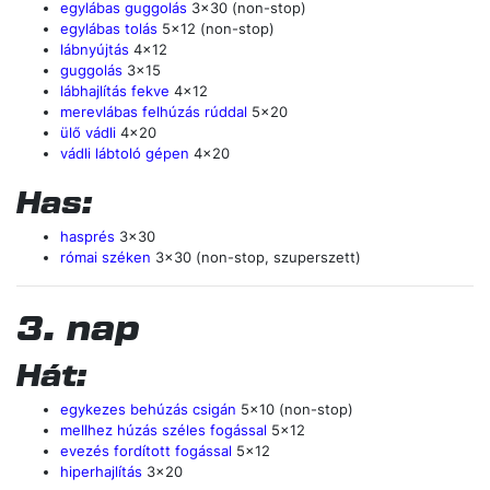
egylábas guggolás
3x30 (non-stop)
egylábas tolás
5x12 (non-stop)
lábnyújtás
4x12
guggolás
3x15
lábhajlítás fekve
4x12
merevlábas felhúzás rúddal
5x20
ülő vádli
4x20
vádli lábtoló gépen
4x20
Has:
hasprés
3x30
római széken
3x30 (non-stop, szuperszett)
3. nap
Hát:
egykezes behúzás csigán
5x10 (non-stop)
mellhez húzás széles fogással
5x12
evezés fordított fogással
5x12
hiperhajlítás
3x20