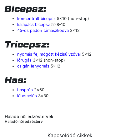
Bicepsz:
koncentrált bicepsz
5x10 (non-stop)
kalapács bicepsz
5x8-10
45-os padon támaszkodva
3x12
Tricepsz:
nyomás fej mögött kézisúlyzóval
5x12
lórugás
3x12 (non-stop)
csigán lenyomás
5x12
Has:
hasprés
2x60
lábemelés
3x30
Haladó női edzéstervek
Haladó női edzésterv
Kapcsolódó cikkek