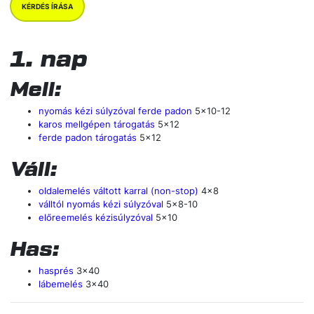
KÉRDÉS ÍRÁSA
1. nap
Mell:
nyomás kézi súlyzóval ferde padon
5x10-12
karos mellgépen tárogatás
5x12
ferde padon tárogatás
5x12
Váll:
oldalemelés váltott karral (non-stop)
4x8
válltól nyomás kézi súlyzóval
5x8-10
előreemelés kézisúlyzóval
5x10
Has:
hasprés
3x40
lábemelés
3x40