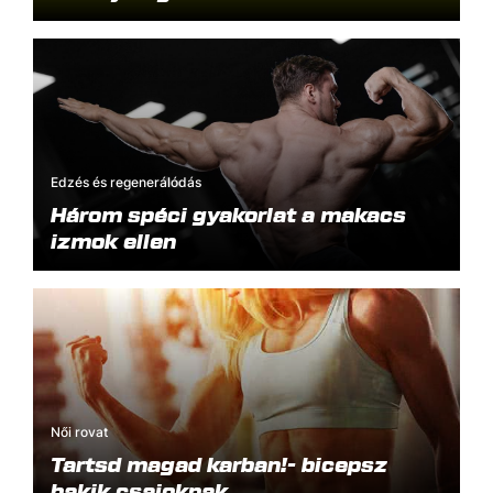
Edzés és regenerálódás
Három spéci gyakorlat a makacs
izmok ellen
Női rovat
Tartsd magad karban!- bicepsz
bakik csajoknak