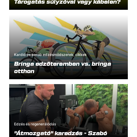
Tárogatás súlyzóval vagy kábelen?
Kardió és aerob edzésmódszerek, cikkek
Bringa edzőteremben vs. bringa
otthon
Edzés és regenerálódás
"Átmozgató" karedzés - Szabó