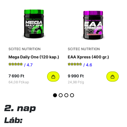
SCITEC NUTRITION
SCITEC NUTRITION
Mega Daily One (120 kap.)
EAA Xpress (400 gr.)
/ 4.7
/ 4.6
7 690 Ft
9 990 Ft
64,08 Ft/kap
24,98 Ft/g
2. nap
Láb: