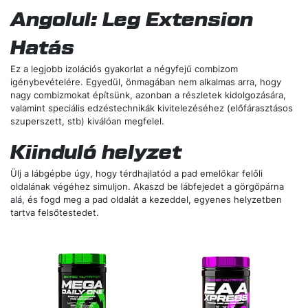
Angolul: Leg Extension
Hatás
Ez a legjobb izolációs gyakorlat a négyfejű combizom
igénybevételére. Egyedül, önmagában nem alkalmas arra, hogy
nagy combizmokat építsünk, azonban a részletek kidolgozására,
valamint speciális edzéstechnikák kivitelezéséhez (előfárasztásos
szuperszett, stb) kiválóan megfelel.
Kiinduló helyzet
Ülj a lábgépbe úgy, hogy térdhajlatód a pad emelőkar felőli
oldalának végéhez simuljon. Akaszd be lábfejedet a görgőpárna
alá, és fogd meg a pad oldalát a kezeddel, egyenes helyzetben
tartva felsőtestedet.