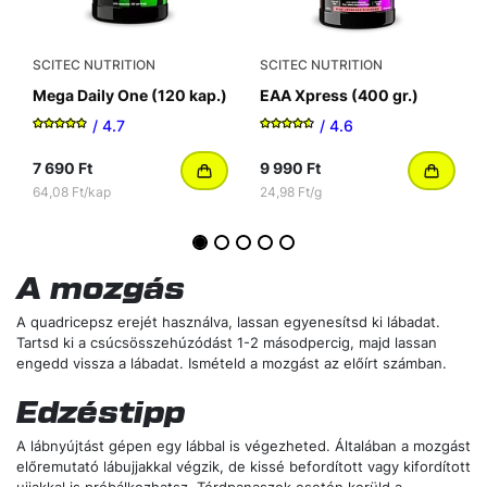
SCITEC NUTRITION
SCITEC NUTRITION
Mega Daily One (120 kap.)
EAA Xpress (400 gr.)
/ 4.7
/ 4.6
7 690 Ft
9 990 Ft
64,08 Ft/kap
24,98 Ft/g
A mozgás
A quadricepsz erejét használva, lassan egyenesítsd ki lábadat.
Tartsd ki a csúcsösszehúzódást 1-2 másodpercig, majd lassan
engedd vissza a lábadat. Ismételd a mozgást az előírt számban.
Edzéstipp
A lábnyújtást gépen egy lábbal is végezheted. Általában a mozgást
előremutató lábujjakkal végzik, de kissé befordított vagy kifordított