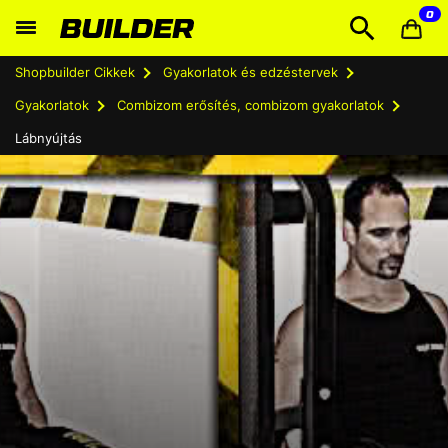
0
Shopbuilder Cikkek
Gyakorlatok és edzéstervek
Gyakorlatok
Combizom erősítés, combizom gyakorlatok
Lábnyújtás