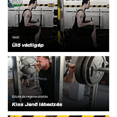
Vádli
Ülő vádligép
Edzés és regenerálódás
Kiss Jenő lábedzés