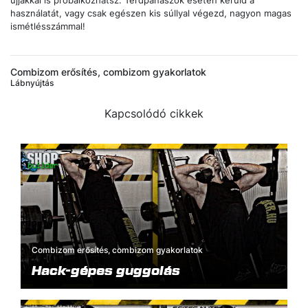
ujjakkal is próbálkozhatsz. Térdpanaszok esetén kerüld a
használatát, vagy csak egészen kis súllyal végezd, nagyon magas
ismétlésszámmal!
Combizom erősítés, combizom gyakorlatok
Lábnyújtás
Kapcsolódó cikkek
Combizom erősítés, combizom gyakorlatok
Hack-gépes guggolás