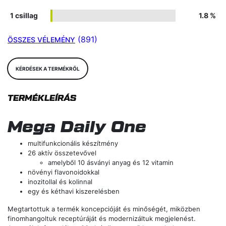
1 csillag
1.8 %
(891)
ÖSSZES VÉLEMÉNY
KÉRDÉSEK A TERMÉKRŐL
TERMÉKLEÍRÁS
Mega Daily One
multifunkcionális készítmény
26 aktív összetevővel
amelyből 10 ásványi anyag és 12 vitamin
növényi flavonoidokkal
inozitollal és kolinnal
egy és kéthavi kiszerelésben
Megtartottuk a termék koncepcióját és minőségét, miközben
finomhangoltuk receptúráját és modernizáltuk megjelenést.