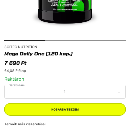
SCITEC NUTRITION
Mega Daily One (120 kap.)
7 690 Ft
64,08 Ft/kap
Raktáron
Darabszám
1
-
+
KOSÁRBA TESZEM
Termék más kiszerelései