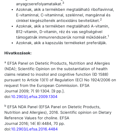
3
anyagcserefolyamataikat.
Azoknak, akik a termékben megtalálható riboflavinnal,
E-vitaminnal, C-vitaminnal, szelénnel, mangánnal és
2
cinkkel kiegészítenék antioxidáns bevitelüket.
Azoknak, akik a termékben megtalálható A-vitamin,
B12-vitamin, D-vitamin, réz és vas segítségével
1
támogatnák immunrendszerük normál működését.
Azoknak, akik a kapszulás termékeket preferálják.
Hivatkozások:
a
EFSA Panel on Dietetic Products, Nutrition and Allergies
(NDA); Scientific Opinion on the substantiation of health
claims related to inositol and cognitive function (ID 1588)
pursuant to Article 13(1) of Regulation (EC) No 1924/2006 on
request from the European Commission. EFSA
Journal 2009; 7( 9):1304. [9 pp.].
doi:
10.2903/j.efsa.2009.1304
b
EFSA NDA Panel (EFSA Panel on Dietetic Products,
Nutrition and Allergies), 2016. Scientific opinion on Dietary
Reference Values for choline. EFSA
Journal 2016; 14( 8):4484, 70 pp.
doi:
10.2903/j.efsa.2016.4484