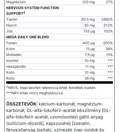
Magnézium
100 mg
27%
NERVOUS SYSTEM FUNCTION
4
SUPPORT
Tiamin
40,5 mg
3682%
Niacin
50 mg
313%
Jód
153 μg
102%
MEGA DAILY ONE BLEND
Folsav
400 μg
200%
Króm
15 μg
38%
Molibdén
7,5 μg
15%
Inozitol
10 mg
***
Heszperidin
11 mg
***
Kolin
10 mg
***
Rutin
28 mg
***
3
NRV%: Napi beviteli referencia érték felnőttek esetén.
***NRV érték nincs meghatározva.
ÖSSZETEVŐK:
kalcium-karbonát, magnézium-
karbonát, DL-alfa-tokoferil-acetát készítmény [DL-
alfa-tokoferil-acetát, csomósodást gátló anyag
(szilícium-dioxid)], kapszulahéj [zselatin,
fényezőanyag (sellak), színezék (vas-oxidok és