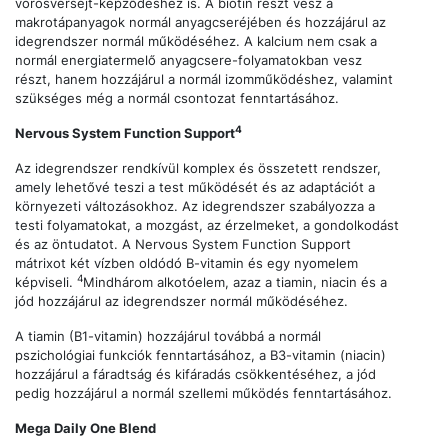
vörösvérsejt-képződéshez is. A biotin részt vesz a
makrotápanyagok normál anyagcseréjében és hozzájárul az
idegrendszer normál működéséhez. A kalcium nem csak a
normál energiatermelő anyagcsere-folyamatokban vesz
részt, hanem hozzájárul a normál izomműködéshez, valamint
szükséges még a normál csontozat fenntartásához.
4
Nervous System Function Support
Az idegrendszer rendkívül komplex és összetett rendszer,
amely lehetővé teszi a test működését és az adaptációt a
környezeti változásokhoz. Az idegrendszer szabályozza a
testi folyamatokat, a mozgást, az érzelmeket, a gondolkodást
és az öntudatot. A Nervous System Function Support
mátrixot két vízben oldódó B-vitamin és egy nyomelem
4
képviseli.
Mindhárom alkotóelem, azaz a tiamin, niacin és a
jód hozzájárul az idegrendszer normál működéséhez.
A tiamin (B1-vitamin) hozzájárul továbbá a normál
pszichológiai funkciók fenntartásához, a B3-vitamin (niacin)
hozzájárul a fáradtság és kifáradás csökkentéséhez, a jód
pedig hozzájárul a normál szellemi működés fenntartásához.
Mega Daily One Blend