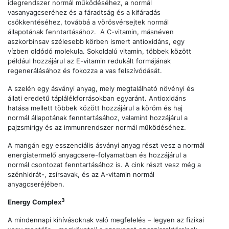
idegrendszer normál működéséhez, a normál
vasanyagcseréhez és a fáradtság és a kifáradás
csökkentéséhez, továbbá a vörösvérsejtek normál
állapotának fenntartásához. A C-vitamin, másnéven
aszkorbinsav szélesebb körben ismert antioxidáns, egy
vízben oldódó molekula. Sokoldalú vitamin, többek között
például hozzájárul az E-vitamin redukált formájának
regenerálásához és fokozza a vas felszívódását.
A szelén egy ásványi anyag, mely megtalálható növényi és
állati eredetű táplálékforrásokban egyaránt. Antioxidáns
hatása mellett többek között hozzájárul a köröm és haj
normál állapotának fenntartásához, valamint hozzájárul a
pajzsmirigy és az immunrendszer normál működéséhez.
A mangán egy esszenciális ásványi anyag részt vesz a normál
energiatermelő anyagcsere-folyamatban és hozzájárul a
normál csontozat fenntartásához is. A cink részt vesz még a
szénhidrát-, zsírsavak, és az A-vitamin normál
anyagcseréjében.
3
Energy Complex
A mindennapi kihívásoknak való megfelelés – legyen az fizikai