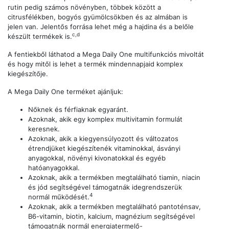
rutin pedig számos növényben, többek között a
citrusfélékben, bogyós gyümölcsökben és az almában is
jelen van. Jelentős forrása lehet még a hajdina és a belőle
c,d
készült termékek is.
A fentiekből láthatod a Mega Daily One multifunkciós mivoltát
és hogy mitől is lehet a termék mindennapjaid komplex
kiegészítője.
A Mega Daily One terméket ajánljuk:
Nőknek és férfiaknak egyaránt.
Azoknak, akik egy komplex multivitamin formulát
keresnek.
Azoknak, akik a kiegyensúlyozott és változatos
étrendjüket kiegészítenék vitaminokkal, ásványi
anyagokkal, növényi kivonatokkal és egyéb
hatóanyagokkal.
Azoknak, akik a termékben megtalálható tiamin, niacin
és jód segítségével támogatnák idegrendszerük
4
normál működését.
Azoknak, akik a termékben megtalálható pantoténsav,
B6-vitamin, biotin, kalcium, magnézium segítségével
támogatnák normál energiatermelő-