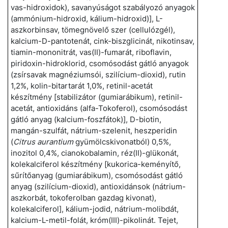
vas-hidroxidok), savanyúságot szabályozó anyagok
(ammónium-hidroxid, kálium-hidroxid)], L-
aszkorbinsav, tömegnövelő szer (cellulózgél),
kalcium-D-pantotenát, cink-biszglicinát, nikotinsav,
tiamin-mononitrát, vas(II)-fumarát, riboflavin,
piridoxin-hidroklorid, csomósodást gátló anyagok
(zsírsavak magnéziumsói, szilícium-dioxid), rutin
1,2%, kolin-bitartarát 1,0%, retinil-acetát
készítmény [stabilizátor (gumiarábikum), retinil-
acetát, antioxidáns (alfa-Tokoferol), csomósodást
gátló anyag (kalcium-foszfátok)], D-biotin,
mangán-szulfát, nátrium-szelenit, heszperidin
(
Citrus aurantium
gyümölcskivonatból) 0,5%,
inozitol 0,4%, cianokobalamin, réz(II)-glükonát,
kolekalciferol készítmény [kukorica-keményítő,
sűrítőanyag (gumiarábikum), csomósodást gátló
anyag (szilícium-dioxid), antioxidánsok (nátrium-
aszkorbát, tokoferolban gazdag kivonat),
kolekalciferol], kálium-jodid, nátrium-molibdát,
kalcium-L-metil-folát, króm(III)-pikolinát. Tejet,