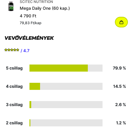
SCITEC NUTRITION
Mega Daily One (60 kap.)
4 790 Ft
79,83 Ft/kap
VEVŐVÉLEMÉNYEK
/ 4.7
5 csillag
79.9 %
4 csillag
14.5 %
3 csillag
2.6 %
2 csillag
1.2 %