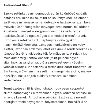
2
Antioxidant Blend
Szervezetünket a mindennapok során különböző oxidatív
hatások érik mind külső, mind belső irányokból. Az ember
saját védelmi vonalakkal rendelkezik e hatásokkal szemben,
melyek külső támogatása lényeges azok normál működése
érdekében, melyet a kiegyensúlyozott és változatos
táplálkozással és egészséges életmóddal biztosíthatunk.
Bizonyos esetekben (pl.: napfénynek való gyakori,
nagymértékű kitettség, szmogos munkakörnyezet vagy
élettér) azonban érdemes lehet ezeknek a rendszereknek a
támogatása étrendkiegészítők formájában is. A relatív kis
molekulatömegű antioxidánsok (mint például egyes
vitaminok, ásványi anyagok) a szervezet egyik védelmi
vonalát alkotják. Ide tartozik a termékhez adott riboflavin, az
E-vitamin, a C-vitamin, a szelén, a mangán és a cink, melyek
hozzájárulnak a sejtek oxidatív stresszel szembeni
2
védelméhez.
Természetesen itt is elmondható, hogy ezen csoportot
alkotó hatóanyagok a termékben egyéb kedvező hatásokkal
is rendelkeznek. A riboflavin például részt vesz a normál
energiatermelő anyagcsere-folyamatokban, hozzájárul az