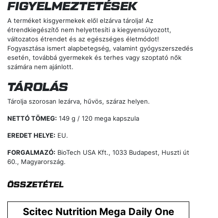
FIGYELMEZTETÉSEK
A terméket kisgyermekek elől elzárva tárolja! Az
étrendkiegészítő nem helyettesíti a kiegyensúlyozott,
változatos étrendet és az egészséges életmódot!
Fogyasztása ismert alapbetegség, valamint gyógyszerszedés
esetén, továbbá gyermekek és terhes vagy szoptató nők
számára nem ajánlott.
TÁROLÁS
Tárolja szorosan lezárva, hűvös, száraz helyen.
NETTÓ TÖMEG:
149 g / 120 mega kapszula
EREDET HELYE:
EU.
FORGALMAZÓ:
BioTech USA Kft., 1033 Budapest, Huszti út
60., Magyarország.
ÖSSZETÉTEL
Scitec Nutrition Mega Daily One