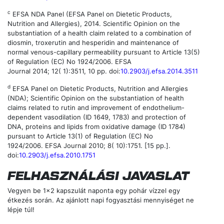
c
EFSA NDA Panel (EFSA Panel on Dietetic Products,
Nutrition and Allergies), 2014. Scientific Opinion on the
substantiation of a health claim related to a combination of
diosmin, troxerutin and hesperidin and maintenance of
normal venous-capillary permeability pursuant to Article 13(5)
of Regulation (EC) No 1924/2006. EFSA
Journal 2014; 12( 1):3511, 10 pp. doi:
10.2903/j.efsa.2014.3511
d
EFSA Panel on Dietetic Products, Nutrition and Allergies
(NDA); Scientific Opinion on the substantiation of health
claims related to rutin and improvement of endothelium-
dependent vasodilation (ID 1649, 1783) and protection of
DNA, proteins and lipids from oxidative damage (ID 1784)
pursuant to Article 13(1) of Regulation (EC) No
1924/2006. EFSA Journal 2010; 8( 10):1751. [15 pp.].
doi:
10.2903/j.efsa.2010.1751
FELHASZNÁLÁSI JAVASLAT
Vegyen be 1x2 kapszulát naponta egy pohár vízzel egy
étkezés során. Az ajánlott napi fogyasztási mennyiséget ne
lépje túl!