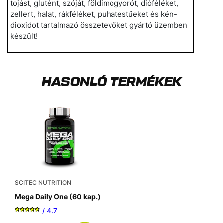
tojást, glutént, szóját, földimogyorót, dióféléket,
zellert, halat, rákféléket, puhatestűeket és kén-
dioxidot tartalmazó összetevőket gyártó üzemben
készült!
HASONLÓ TERMÉKEK
SCITEC NUTRITION
Mega Daily One (60 kap.)
/ 4.7