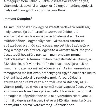
A megújult formulában 26 aktív összetevő kapott helyet,
vitaminokkal, ásványi anyagokkal és egyéb hatóanyagokkal,
melyeket 5 nagyobb csoportba soroltunk:
1
Immune Complex
Az immunrendszerünk egy összetett védekező rendszer,
mely azonosítja és "harcol" a szervezetünkbe jutó
kórokozókkal, és bizonyos károsító elemekkel. Normál
működéséhez kiegyensúlyozott, változatos étrend és
egészséges életmód szükséges, melyet kiegészíthetünk
még a megfelelő étrendkiegészítő alkalmazásával, melynek
összetevői hozzájárulnak az immunrendszer normál
működéséhez. A termékünkben megtalálható A-vitamin, a
B12-vitamin, a D-vitamin, a réz és a vas hozzájárulnak az
1
immunrendszer normál működéséhez
. Az immunrendszer
támogatása mellett ezen hatóanyagok egyéb említésre méltó
élettani hatásokkal is rendelkeznek. A réz például a
szervezetben részt vesz a normál vasszállításban, az A-
vitamin pedig részt vesz a normál vasanyagcserében. A vas
az immunrendszer támogatása mellett hozzájárul a normál
hemoglobin-képződéshez és a szervezetben részt vesz a
normál oxigénszállításban, illetve a B12-vitaminnal karöltve
hozzájárul a normál vörösvérsejt-képződéshez.