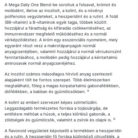
A Mega Daily One Blend-be soroltuk a folsavat, krómot és
molibdént, illetve az inozitolt, a kolint, és a növényi
polifenolos vegyületeket, a heszperidint és a rutint. A folát
(B9-vitamin) a B-vitaminok egyik tagja, többek között
hozzájárul a fáradtság és kifáradás csökkentéséhez, az
immunrendszer megfelelő működéséhez és a normál
vérképződéshez. A króm egy esszenciális nyomelem, mely
egyaránt részt vesz a makrotápanyagok normál
anyagcseréjében, valamint hozzájárul a normál vércukorszint
fenntartásához, a molibdén pedig hozzájárul a kéntartalmú
aminosavak normál anyagcseréjéhez.
Az inozitol számos másodlagos hírvivő anyag szerkezeti
alapjaként tölt be fontos szerepet. Több élelmiszerben
megtalálható, főleg a magas korpatartalmú gabonafélékben,
a
diófélékben, a babban és gyümölcsökben.
A kolint az emberi szervezet képes szintetizálni.
Leggazdagabb természetes forrása a tojássárgája, de
említésre méltóak a húsok, a teljes kiőrlésű gabonák, a
b
zöldségek és gyümölcsök, valamint a zsírok és olajok is.
A flavonoid vegyületek képviselői a termékben a heszperidin
és a rutin. A heszperidin fő forrása különböző citrusfélék, a