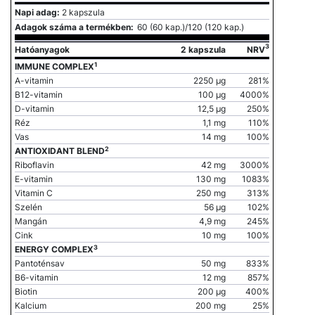
Napi adag:
2 kapszula
Adagok száma a termékben:
60 (60 kap.)/120 (120 kap.)
3
Hatóanyagok
2 kapszula
NRV
1
IMMUNE COMPLEX
A-vitamin
2250 µg
281%
B12-vitamin
100 μg
4000%
D-vitamin
12,5 μg
250%
Réz
1,1 mg
110%
Vas
14 mg
100%
2
ANTIOXIDANT BLEND
Riboflavin
42 mg
3000%
E-vitamin
130 mg
1083%
Vitamin C
250 mg
313%
Szelén
56 µg
102%
Mangán
4,9 mg
245%
Cink
10 mg
100%
3
ENERGY COMPLEX
Pantoténsav
50 mg
833%
B6-vitamin
12 mg
857%
Biotin
200 μg
400%
Kalcium
200 mg
25%