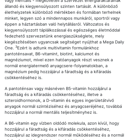
vagy mentális - megköveteli a szervezet energiaraktárainak
állandó és kiegyensúlyozott szinten tartását. A különböző
élethelyzetek különböző mértékben és formában terhelnek
minket, legyen szó a mindennapos munkáról, sportról vagy
éppen a háztartásban való helytállásról. Változatos és
kiegyensúlyozott táplálkozással és egészséges életmóddal
fedezhető szervezetünk energiaszükséglete, mely
kiegészítésében ugyancsak segítséget nyújthat a Mega Daily
3
One.
Ezért is adtunk multivitamin formulánkhoz
pantoténsavat, B6-vitamint, biotint, kalciumot és
magnéziumot, mivel ezen hatóanyagok részt vesznek a
normál energiatermelő anyagcsere-folyamatokban, a
magnézium pedig hozzájárul a fáradtság és a kifáradás
csökkentéséhez is.
A pantoténsav vagy másnéven B5-vitamin hozzájárul a
fáradtság és a kifáradás csökkentéséhez, illetve a
szteroidhormonok, a D-vitamin és egyes ingerületátvivő
anyagok normál szintéziséhez és anyagcseréjéhez, továbbá
hozzájárul a normál mentális teljesítményhez is.
A B6-vitamin egy vízben oldódó molekula, azon kívül, hogy
hozzájárul a fáradtság és a kifáradás csökkentéséhez,
hozzájárul az idegrendszer normál működéséhez és a normál