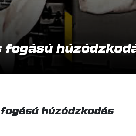
s fogású húzódzkod
 fogású húzódzkodás