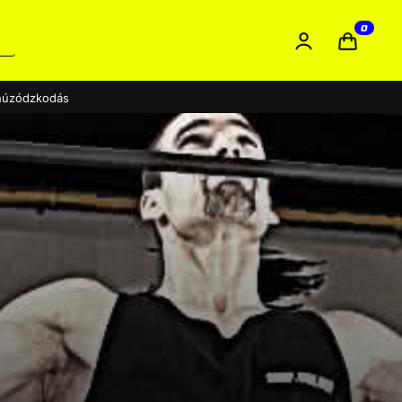
0
húzódzkodás