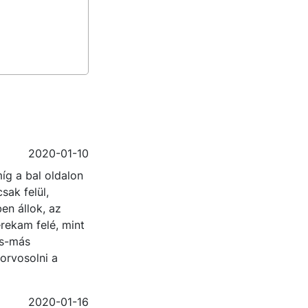
2020-01-10
íg a bal oldalon
sak felül,
en állok, az
rekam felé, mint
ás-más
orvosolni a
2020-01-16