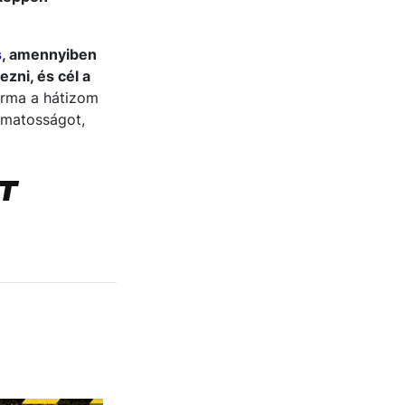
s
, amennyiben
zni, és cél a
rma a hátizom
almatosságot,
T