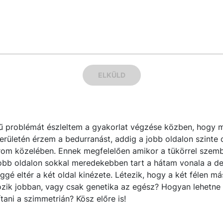
ELKÜLD
egű problémát észleltem a gyakorlat végzése közben, hogy m
erületén érzem a bedurranást, addig a jobb oldalon szinte c
rom közelében. Ennek megfelelően amikor a tükörrel szemb
jobb oldalon sokkal meredekebben tart a hátam vonala a de
éggé eltér a két oldal kinézete. Létezik, hogy a két félen m
ik jobban, vagy csak genetika az egész? Hogyan lehetne 
ítani a szimmetrián? Kösz előre is!