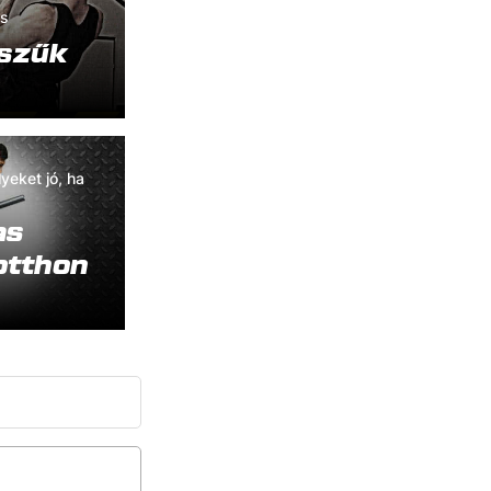
és
szűk
yeket jó, ha
as
otthon