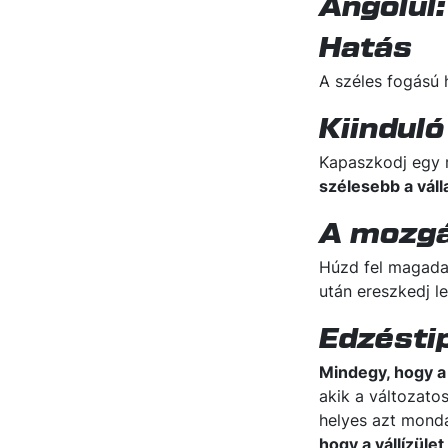
Angolul:
Hatás
A széles fogású
Kiinduló
Kapaszkodj egy r
szélesebb a váll
A mozg
Húzd fel magad
után ereszkedj l
Edzésti
Mindegy, hogy a 
akik a változato
helyes azt monda
hogy a vállízül