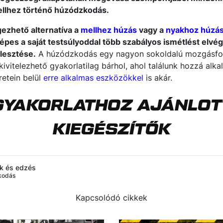
llhez történő húzódzkodás.
zhető alternatíva a
mellhez húzás
vagy a
nyakhoz húzá
es a saját testsúlyoddal több szabályos ismétlést elvége
lesztése.
A húzódzkodás egy nagyon sokoldalú mozgásfo
 kivitelezhető gyakorlatilag bárhol, ahol találunk hozzá alk
retein belül
erre alkalmas eszközökkel
is akár.
GYAKORLATHOZ AJÁNLOT
KIEGÉSZÍTŐK
ok és edzés
kodás
Kapcsolódó cikkek