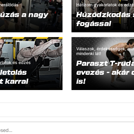
nerálódás
Hátizom gyakorlatok és edz
húzás a nagy
Húzódzkodás 
fogással
Válaszok, érdekességek, mel
mindenki lát!
Paraszt T-rud
rlatok és edzés
letolás
evezés - akár 
t karral
is!