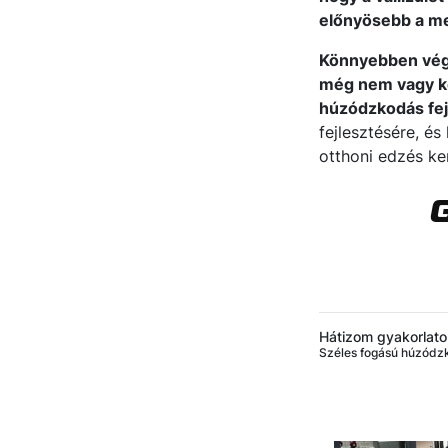
előnyösebb a me
Könnyebben vége
még nem vagy kép
húzódzkodás fej
fejlesztésére, és
otthoni edzés ke
Hátizom gyakorlat
Széles fogású húzódz