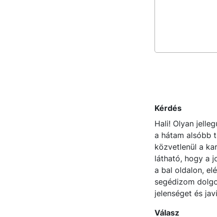
Kérdés
Hali! Olyan jell
a hátam alsóbb t
közvetlenül a ka
látható, hogy a 
a bal oldalon, el
segédizom dolgoz
jelenséget és jav
Válasz