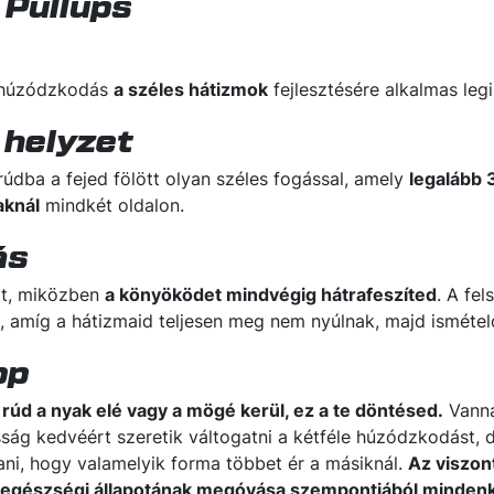
 Pullups
 húzódzkodás
a széles hátizmok
fejlesztésére alkalmas leg
 helyzet
údba a fejed fölött olyan széles fogással, amely
legalább 
aknál
mindkét oldalon.
ás
at, miközben
a könyöködet mindvégig hátrafeszíted
. A fel
e, amíg a hátizmaid teljesen meg nem nyúlnak, majd isméte
pp
rúd a nyak elé vagy a mögé kerül, ez a te döntésed.
Vanna
sság kedvéért szeretik váltogatni a kétféle húzódzkodást,
ni, hogy valamelyik forma többet ér a másiknál.
Az viszont
et egészségi állapotának megóvása szempontjából minde