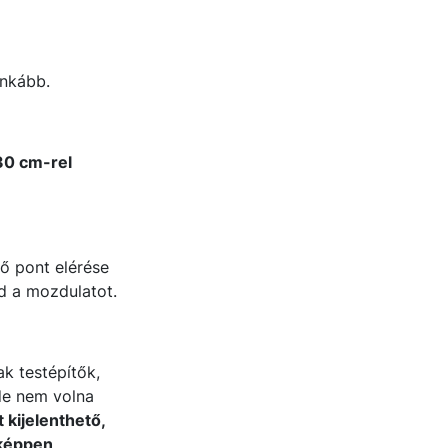
inkább.
30 cm-rel
ső pont elérése
ld a mozdulatot.
k testépítők,
 de nem volna
 kijelenthető,
nképpen