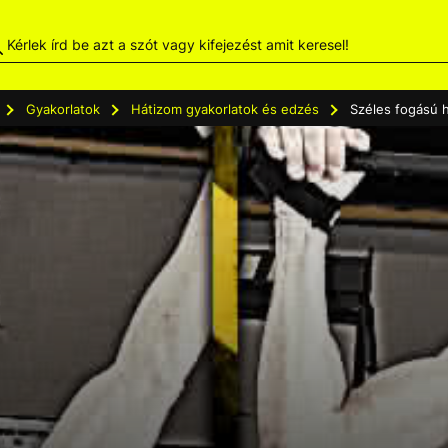
Gyakorlatok
Hátizom gyakorlatok és edzés
Széles fogású 