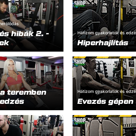
nerálódás
s hibák 2. -
Hátizom gyakorlatok és edz
ek
Hiperhajlítás
 a teremben
Hátizom gyakorlatok és edz
tedzés
Evezés gépen 