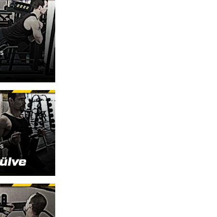
és
és
ülve