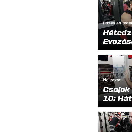
Edzés és rege
Hátedzé
Evezés
Női rovat
Csajok
10: Há