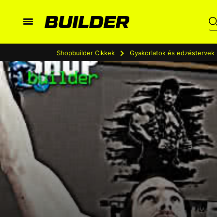
Shopbuilder Cikkek
Gyakorlatok és edzéstervek