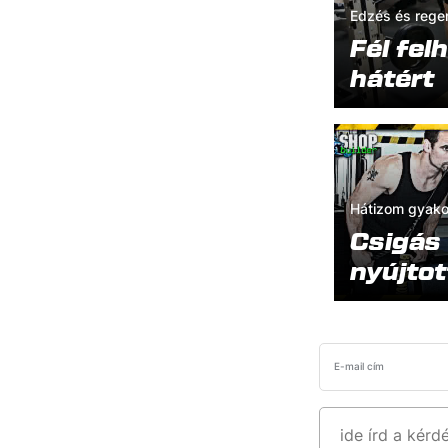
Edzés és rege
Fél fel
hátért
Hátizom gyako
Csigás 
nyújtot
E-mail cím