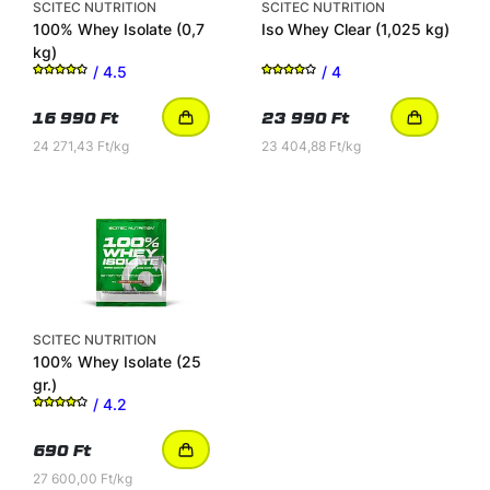
SCITEC NUTRITION
SCITEC NUTRITION
100% Whey Isolate
(0,7
Iso Whey Clear
(1,025 kg)
kg)
/ 4.5
/ 4
16 990 Ft
23 990 Ft
24 271,43 Ft/kg
23 404,88 Ft/kg
SCITEC NUTRITION
100% Whey Isolate
(25
gr.)
/ 4.2
690 Ft
27 600,00 Ft/kg